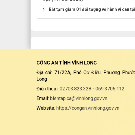
Bắt tạm giam 01 đối tượng về hành vi can tội
CÔNG AN TỈNH VĨNH LONG
Địa chỉ: 71/22A, Phó Cơ Điều, Phường Phước
Long
Điện thoại:
02703.823.328
-
069.3706.112
Email:
bientap.ca@vinhlong.gov.vn
Website:
https://congan.vinhlong.gov.vn