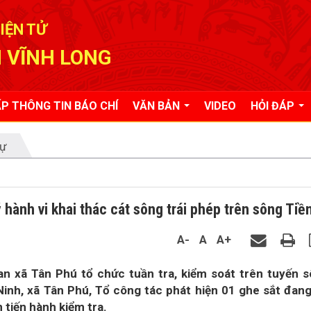
IỆN TỬ
 VĨNH LONG
P THÔNG TIN BÁO CHÍ
VĂN BẢN
VIDEO
HỎI ĐÁP
tự
 hành vi khai thác cát sông trái phép trên sông Tiề
A-
A
A+
an xã Tân Phú tổ chức tuần tra, kiểm soát trên tuyến 
Ninh, xã Tân Phú, Tổ công tác phát hiện 01 ghe sắt đan
 tiến hành kiểm tra.