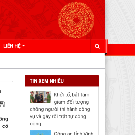
LIÊN HỆ
TIN XEM NHIỀU
n
Khởi tố, bắt tạm
giam đối tượng
chống người thi hành công
vụ và gây rối trật tự công
sông
cộng
g có
Công an tỉnh Vĩnh