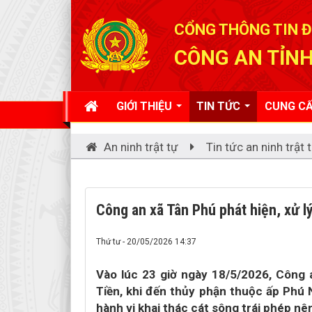
Đã kết nối EMC
CỔNG THÔNG TIN Đ
CÔNG AN TỈNH
GIỚI THIỆU
TIN TỨC
CUNG CẤ
An ninh trật tự
Tin tức an ninh trật 
Công an xã Tân Phú phát hiện, xử lý
Thứ tư - 20/05/2026 14:37
Vào lúc 23 giờ ngày 18/5/2026, Công 
Tiền, khi đến thủy phận thuộc ấp Phú 
hành vi khai thác cát sông trái phép nên