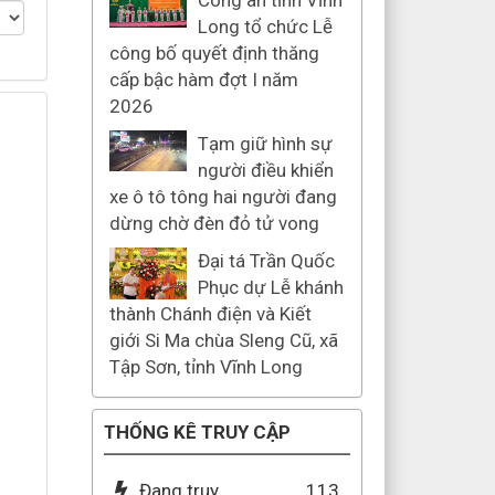
Công an tỉnh Vĩnh
Long tổ chức Lễ
công bố quyết định thăng
cấp bậc hàm đợt I năm
2026
Tạm giữ hình sự
người điều khiển
xe ô tô tông hai người đang
dừng chờ đèn đỏ tử vong
Đại tá Trần Quốc
Phục dự Lễ khánh
thành Chánh điện và Kiết
giới Si Ma chùa Sleng Cũ, xã
Tập Sơn, tỉnh Vĩnh Long
THỐNG KÊ TRUY CẬP
Đang truy
113