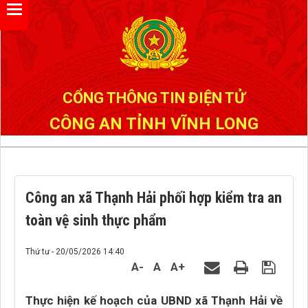
Đã kết nối EMC
CỔNG THÔNG TIN ĐIỆN TỬ
CÔNG AN TỈNH VĨNH LONG
Công an xã Thạnh Hải phối hợp kiểm tra an
toàn vệ sinh thực phẩm
Thứ tư - 20/05/2026 14:40
A-
A
A+
Thực hiện kế hoạch của UBND xã Thạnh Hải về