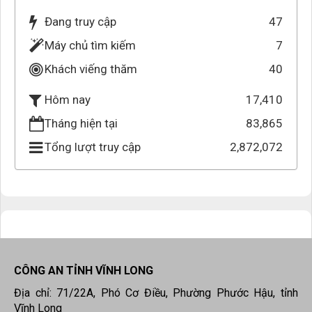
Đang truy cập
47
Máy chủ tìm kiếm
7
Khách viếng thăm
40
17,410
Hôm nay
Tháng hiện tại
83,865
Tổng lượt truy cập
2,872,072
CÔNG AN TỈNH VĨNH LONG
Địa chỉ: 71/22A, Phó Cơ Điều, Phường Phước Hậu, tỉnh
Vĩnh Long