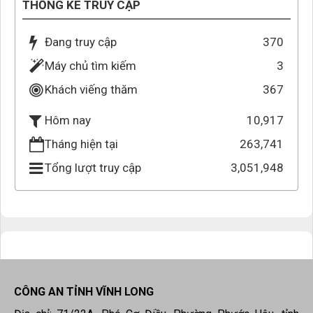
THỐNG KÊ TRUY CẬP
Đang truy cập
370
Máy chủ tìm kiếm
3
Khách viếng thăm
367
10,917
Hôm nay
Tháng hiện tại
263,741
Tổng lượt truy cập
3,051,948
CÔNG AN TỈNH VĨNH LONG