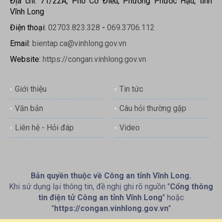
Địa chỉ: 71/22A, Phó Cơ Điều, Phường Phước Hậu, tỉnh
Vĩnh Long
Điện thoại:
02703.823.328
-
069.3706.112
Email:
bientap.ca@vinhlong.gov.vn
Website:
https://congan.vinhlong.gov.vn
Giới thiệu
Tin tức
Văn bản
Câu hỏi thường gặp
Liên hệ - Hỏi đáp
Video
Bản quyền thuộc về Công an tỉnh Vĩnh Long.
Khi sử dụng lại thông tin, đề nghị ghi rõ nguồn "
Cổng thông
tin điện tử Công an tỉnh Vĩnh Long
" hoặc
"
https://congan.vinhlong.gov.vn
"