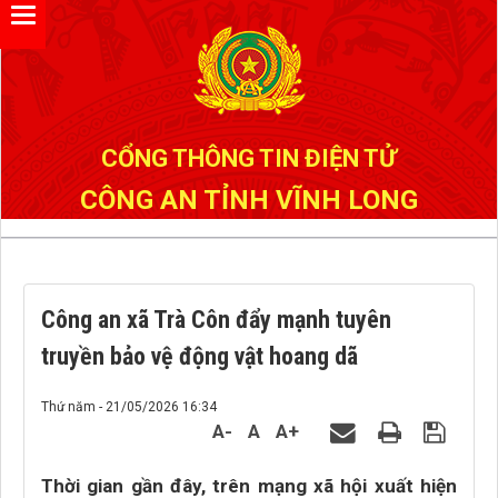
Đã kết nối EMC
CỔNG THÔNG TIN ĐIỆN TỬ
CÔNG AN TỈNH VĨNH LONG
Công an xã Trà Côn đẩy mạnh tuyên
truyền bảo vệ động vật hoang dã
Thứ năm - 21/05/2026 16:34
A-
A
A+
Thời gian gần đây, trên mạng xã hội xuất hiện