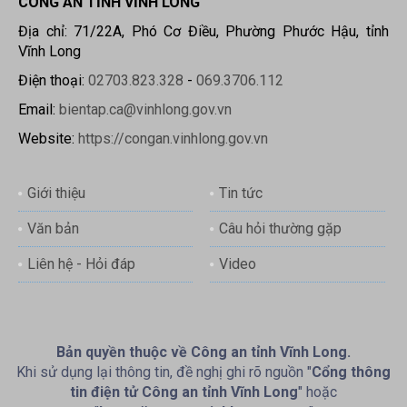
CÔNG AN TỈNH VĨNH LONG
Địa chỉ: 71/22A, Phó Cơ Điều, Phường Phước Hậu, tỉnh
Vĩnh Long
Điện thoại:
02703.823.328
-
069.3706.112
Email:
bientap.ca@vinhlong.gov.vn
Website:
https://congan.vinhlong.gov.vn
Giới thiệu
Tin tức
Văn bản
Câu hỏi thường gặp
Liên hệ - Hỏi đáp
Video
Bản quyền thuộc về Công an tỉnh Vĩnh Long.
Khi sử dụng lại thông tin, đề nghị ghi rõ nguồn "
Cổng thông
tin điện tử Công an tỉnh Vĩnh Long
" hoặc