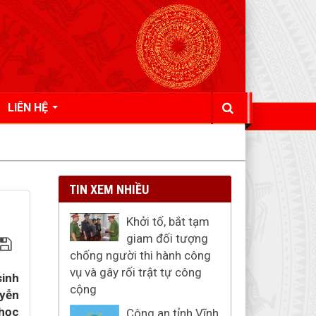
LIÊN HỆ
TIN XEM NHIỀU
Khởi tố, bắt tạm
giam đối tượng
chống người thi hành công
vụ và gây rối trật tự công
sinh
cộng
uyễn
 học
Công an tỉnh Vĩnh