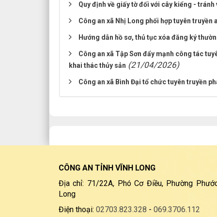
Quy định về giấy tờ đối với cây kiểng - tránh
Công an xã Nhị Long phối hợp tuyên truyền 
Hướng dẫn hồ sơ, thủ tục xóa đăng ký thường
Công an xã Tập Sơn đẩy mạnh công tác tuyê
(21/04/2026)
khai thác thủy sản
Công an xã Bình Đại tổ chức tuyên truyền ph
CÔNG AN TỈNH VĨNH LONG
Địa chỉ: 71/22A, Phó Cơ Điều, Phường Phước
Long
Điện thoại:
02703.823.328
-
069.3706.112