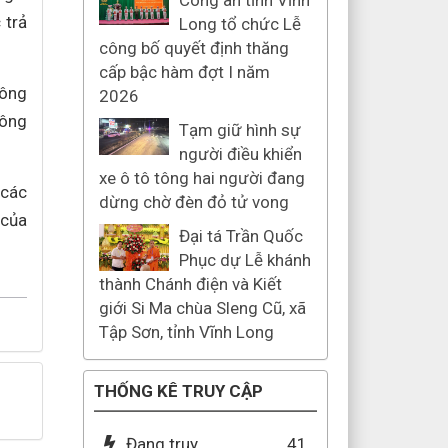
Công an tỉnh Vĩnh
 trả
Long tổ chức Lễ
công bố quyết định thăng
cấp bậc hàm đợt I năm
hông
2026
hông
Tạm giữ hình sự
người điều khiển
xe ô tô tông hai người đang
 các
dừng chờ đèn đỏ tử vong
 của
Đại tá Trần Quốc
Phục dự Lễ khánh
thành Chánh điện và Kiết
giới Si Ma chùa Sleng Cũ, xã
Tập Sơn, tỉnh Vĩnh Long
THỐNG KÊ TRUY CẬP
Đang truy
41