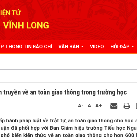
IỆN TỬ
 VĨNH LONG
P THÔNG TIN BÁO CHÍ
VĂN BẢN
VIDEO
HỎI ĐÁP
 truyền về an toàn giao thông trong trường học
A-
A
A+
 hành pháp luật về trật tự, an toàn giao thông cho học 
huận đã phối hợp với Ban Giám hiệu trường Tiểu học Ng
 phổ biến kiến thức về an toàn giao thông cho hơn 600