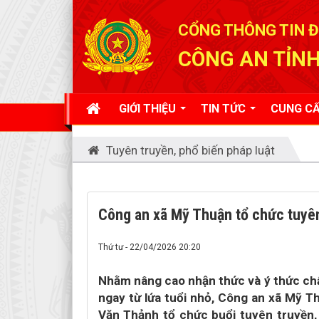
Đã kết nối EMC
CỔNG THÔNG TIN Đ
CÔNG AN TỈNH
GIỚI THIỆU
TIN TỨC
CUNG CẤ
Tuyên truyền, phổ biến pháp luật
Công an xã Mỹ Thuận tổ chức tuyên
Thứ tư - 22/04/2026 20:20
Nhằm nâng cao nhận thức và ý thức chấp
ngay từ lứa tuổi nhỏ, Công an xã Mỹ T
Văn Thảnh tổ chức buổi tuyên truyền,