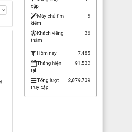
cập
Máy chủ tìm
5
kiếm
Khách viếng
36
thăm
7,485
Hôm nay
Tháng hiện
91,532
tại
Tổng lượt
2,879,739
bị
truy cập
”