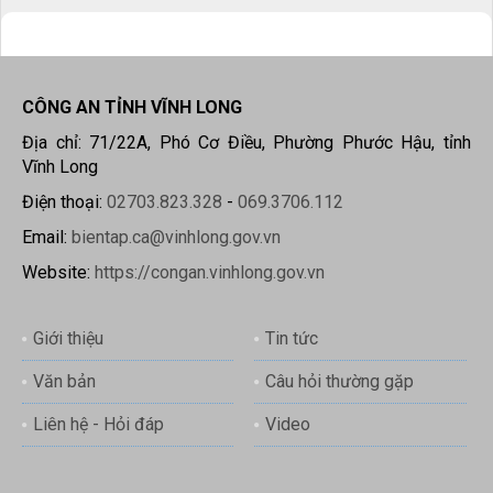
CÔNG AN TỈNH VĨNH LONG
Địa chỉ: 71/22A, Phó Cơ Điều, Phường Phước Hậu, tỉnh
Vĩnh Long
Điện thoại:
02703.823.328
-
069.3706.112
Email:
bientap.ca@vinhlong.gov.vn
Website:
https://congan.vinhlong.gov.vn
Giới thiệu
Tin tức
Văn bản
Câu hỏi thường gặp
Liên hệ - Hỏi đáp
Video