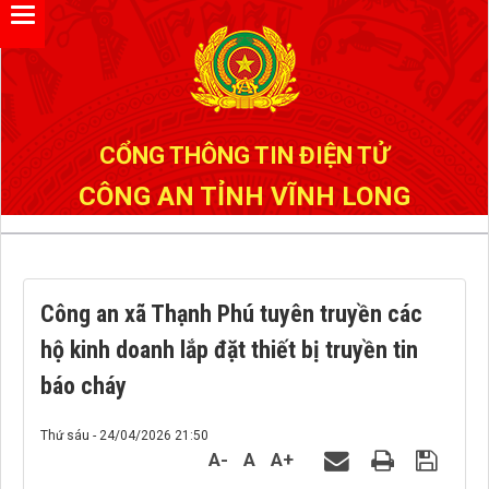
Đã kết nối EMC
CỔNG THÔNG TIN ĐIỆN TỬ
CÔNG AN TỈNH VĨNH LONG
Công an xã Thạnh Phú tuyên truyền các
hộ kinh doanh lắp đặt thiết bị truyền tin
báo cháy
Thứ sáu - 24/04/2026 21:50
A-
A
A+