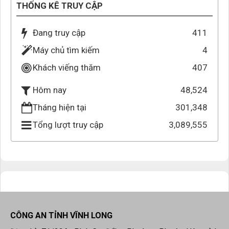
THỐNG KÊ TRUY CẬP
Đang truy cập
411
Máy chủ tìm kiếm
4
Khách viếng thăm
407
48,524
Hôm nay
Tháng hiện tại
301,348
Tổng lượt truy cập
3,089,555
CÔNG AN TỈNH VĨNH LONG