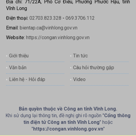
Địa chỉ: 71/22A, Phó Cơ Điều, Phường Phước Hậu, tỉnh
Vĩnh Long
Điện thoại:
02703.823.328
-
069.3706.112
Email:
bientap.ca@vinhlong.gov.vn
Website:
https://congan.vinhlong.gov.vn
Giới thiệu
Tin tức
Văn bản
Câu hỏi thường gặp
Liên hệ - Hỏi đáp
Video
Bản quyền thuộc về Công an tỉnh Vĩnh Long.
Khi sử dụng lại thông tin, đề nghị ghi rõ nguồn "
Cổng thông
tin điện tử Công an tỉnh Vĩnh Long
" hoặc
"
https://congan.vinhlong.gov.vn
"