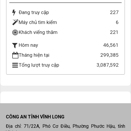
Đang truy cập
227
Máy chủ tìm kiếm
6
Khách viếng thăm
221
46,561
Hôm nay
Tháng hiện tại
299,385
Tổng lượt truy cập
3,087,592
CÔNG AN TỈNH VĨNH LONG
Địa chỉ: 71/22A, Phó Cơ Điều, Phường Phước Hậu, tỉnh