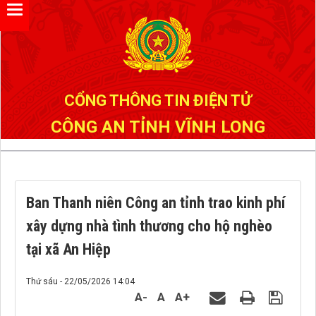
Đã kết nối EMC
CỔNG THÔNG TIN ĐIỆN TỬ
CÔNG AN TỈNH VĨNH LONG
Ban Thanh niên Công an tỉnh trao kinh phí
xây dựng nhà tình thương cho hộ nghèo
tại xã An Hiệp
Thứ sáu - 22/05/2026 14:04
A-
A
A+