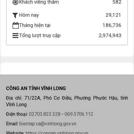
Khách viếng thăm
582
29,121
Hôm nay
Tháng hiện tại
186,736
Tổng lượt truy cập
2,974,943
CÔNG AN TỈNH VĨNH LONG
Địa chỉ: 71/22A, Phó Cơ Điều, Phường Phước Hậu, tỉnh
Vĩnh Long
Điện thoại:
02703.823.328
-
069.3706.112
Email:
bientap.ca@vinhlong.gov.vn
Website:
https://congan.vinhlong.gov.vn