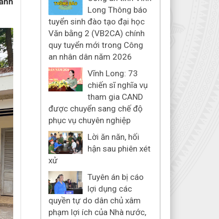
cảnh
Long Thông báo
tuyển sinh đào tạo đại học
Văn bằng 2 (VB2CA) chính
quy tuyển mới trong Công
an nhân dân năm 2026
Vĩnh Long: 73
chiến sĩ nghĩa vụ
tham gia CAND
được chuyển sang chế độ
phục vụ chuyên nghiệp
Lời ăn năn, hối
hận sau phiên xét
xử
Tuyên án bị cáo
lợi dụng các
quyền tự do dân chủ xâm
phạm lợi ích của Nhà nước,