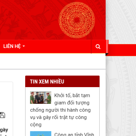
LIÊN HỆ
TIN XEM NHIỀU
Khởi tố, bắt tạm
giam đối tượng
chống người thi hành công
vụ và gây rối trật tự công
cộng
ngày
Công an tỉnh Vĩnh