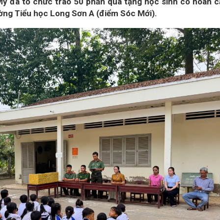
Mỹ đã tổ chức trao 50 phần quà tặng học sinh có hoàn 
ường Tiểu học Long Sơn A (điểm Sóc Mới).