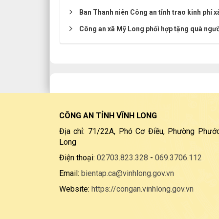
Ban Thanh niên Công an tỉnh trao kinh phí x
Công an xã Mỹ Long phối hợp tặng quà ngư
CÔNG AN TỈNH VĨNH LONG
Địa chỉ: 71/22A, Phó Cơ Điều, Phường Phước
Long
Điện thoại:
02703.823.328
-
069.3706.112
Email:
bientap.ca@vinhlong.gov.vn
Website:
https://congan.vinhlong.gov.vn