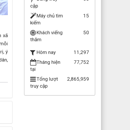
cập
Máy chủ tìm
15
kiếm
Khách viếng
50
n xã
thăm
 mỗi
ị, ý
11,297
Hôm nay
dân,
Tháng hiện
77,752
tại
Tổng lượt
2,865,959
truy cập