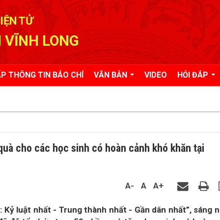
IỆN TỬ
 VĨNH LONG
P THÔNG TIN BÁO CHÍ
VĂN BẢN
VIDEO
HỎI ĐÁP
quà cho các học sinh có hoàn cảnh khó khăn tại
A-
A
A+
 Kỷ luật nhất - Trung thành nhất - Gần dân nhất”, sáng 