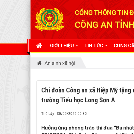
Đã kết nối EMC
CỔNG THÔNG TIN Đ
CÔNG AN TỈNH
GIỚI THIỆU
TIN TỨC
CUNG CẤ
An sinh xã hội
Chi đoàn Công an xã Hiệp Mỹ tặng 
trường Tiểu học Long Sơn A
Thứ bảy - 30/05/2026 00:30
Hưởng ứng phong trào thi đua “Ba nhất: