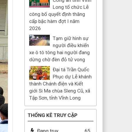
Công an tỉnh Vĩnh
Long tổ chức Lễ
công bố quyết định thăng
cấp bậc hàm đợt I năm
2026
Tạm giữ hình sự
người điều khiển
xe ô tô tông hai người đang
dừng chờ đèn đỏ tử vong
Đại tá Trần Quốc
Phục dự Lễ khánh
thành Chánh điện và Kiết
giới Si Ma chùa Sleng Cũ, xã
Tập Sơn, tỉnh Vĩnh Long
THỐNG KÊ TRUY CẬP
Đang truy
65