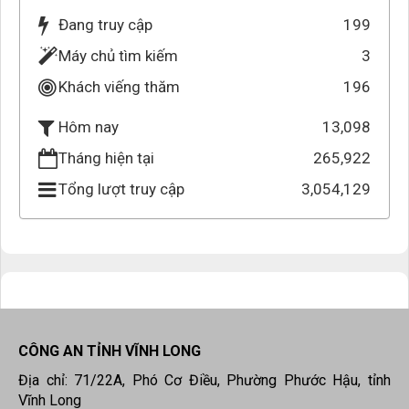
Đang truy cập
199
Máy chủ tìm kiếm
3
Khách viếng thăm
196
13,098
Hôm nay
Tháng hiện tại
265,922
Tổng lượt truy cập
3,054,129
CÔNG AN TỈNH VĨNH LONG
Địa chỉ: 71/22A, Phó Cơ Điều, Phường Phước Hậu, tỉnh
Vĩnh Long