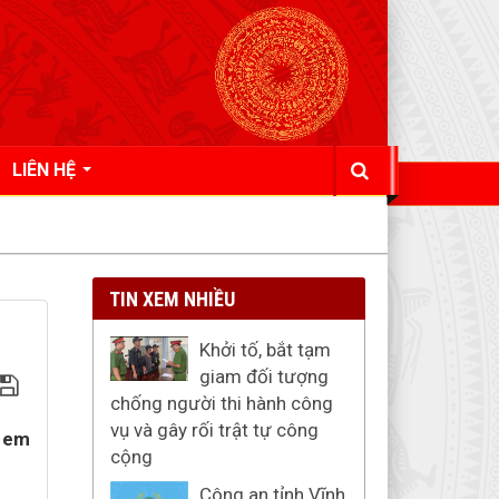
LIÊN HỆ
TIN XEM NHIỀU
Khởi tố, bắt tạm
giam đối tượng
chống người thi hành công
vụ và gây rối trật tự công
n em
cộng
Công an tỉnh Vĩnh