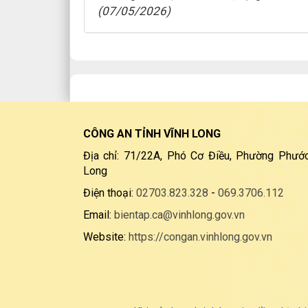
(07/05/2026)
CÔNG AN TỈNH VĨNH LONG
Địa chỉ: 71/22A, Phó Cơ Điều, Phường Phước
Long
Điện thoại:
02703.823.328
-
069.3706.112
Email:
bientap.ca@vinhlong.gov.vn
Website:
https://congan.vinhlong.gov.vn