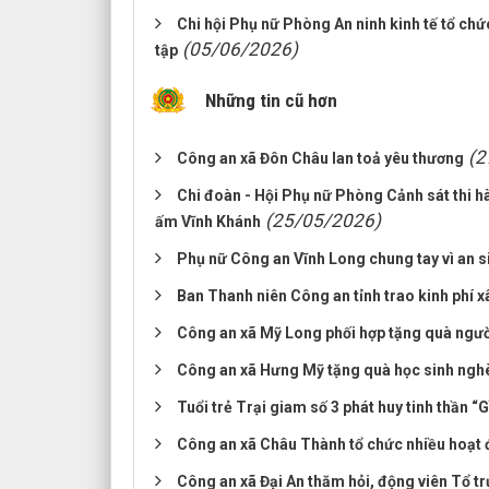
Chi hội Phụ nữ Phòng An ninh kinh tế tổ chứ
(05/06/2026)
tập
Những tin cũ hơn
(2
Công an xã Đôn Châu lan toả yêu thương
Chi đoàn - Hội Phụ nữ Phòng Cảnh sát thi hà
(25/05/2026)
ấm Vĩnh Khánh
Phụ nữ Công an Vĩnh Long chung tay vì an si
Ban Thanh niên Công an tỉnh trao kinh phí x
Công an xã Mỹ Long phối hợp tặng quà ngư
Công an xã Hưng Mỹ tặng quà học sinh nghè
Tuổi trẻ Trại giam số 3 phát huy tinh thần “
Công an xã Châu Thành tổ chức nhiều hoạt đ
Công an xã Đại An thăm hỏi, động viên Tổ tr