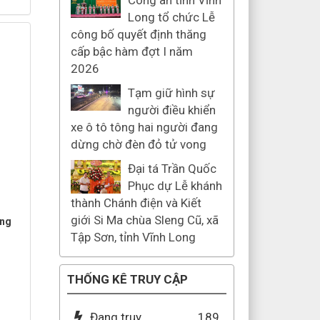
Công an tỉnh Vĩnh
Long tổ chức Lễ
công bố quyết định thăng
cấp bậc hàm đợt I năm
2026
Tạm giữ hình sự
người điều khiển
xe ô tô tông hai người đang
dừng chờ đèn đỏ tử vong
Đại tá Trần Quốc
Phục dự Lễ khánh
thành Chánh điện và Kiết
giới Si Ma chùa Sleng Cũ, xã
ặng
Tập Sơn, tỉnh Vĩnh Long
THỐNG KÊ TRUY CẬP
Đang truy
189