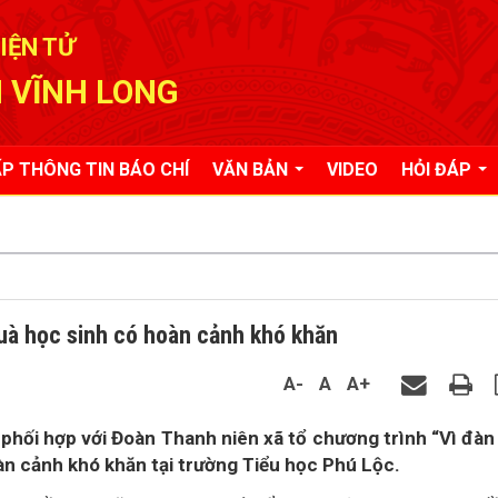
IỆN TỬ
 VĨNH LONG
P THÔNG TIN BÁO CHÍ
VĂN BẢN
VIDEO
HỎI ĐÁP
uà học sinh có hoàn cảnh khó khăn
A-
A
A+
phối hợp với Đoàn Thanh niên xã tổ chương trình “Vì đà
àn cảnh khó khăn tại trường Tiểu học Phú Lộc.