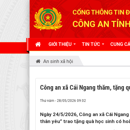
Đã kết nối EMC
CỔNG THÔNG TIN Đ
CÔNG AN TỈNH
GIỚI THIỆU
TIN TỨC
CUNG CẤ
An sinh xã hội
Công an xã Cái Ngang thăm, tặng q
Thứ năm - 28/05/2026 09:02
Ngày 24/5/2026, Công an xã Cái Ngang 
thân yêu” trao tặng quà học sinh có ho