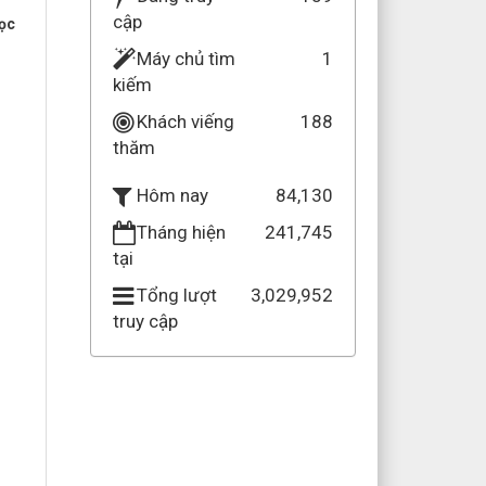
cập
học
Máy chủ tìm
1
kiếm
Khách viếng
188
thăm
84,130
Hôm nay
Tháng hiện
241,745
tại
Tổng lượt
3,029,952
truy cập